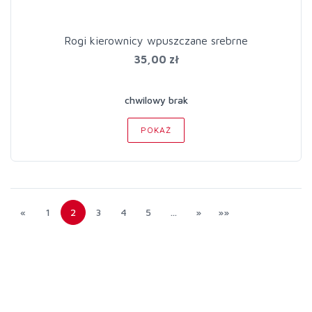
Rogi kierownicy wpuszczane srebrne
35,00 zł
chwilowy brak
POKAŻ
«
1
2
3
4
5
…
»
»»