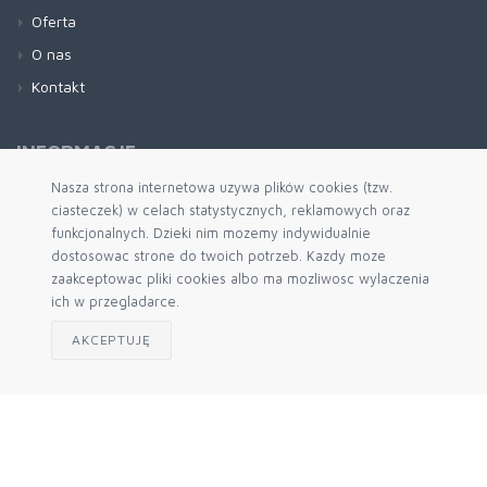
Oferta
O nas
Kontakt
INFORMACJE
Nasza strona internetowa uzywa plików cookies (tzw.
ciasteczek) w celach statystycznych, reklamowych oraz
Regulamin
funkcjonalnych. Dzieki nim mozemy indywidualnie
Kontakt
dostosowac strone do twoich potrzeb. Kazdy moze
Polityka Prywatności
zaakceptowac pliki cookies albo ma mozliwosc wylaczenia
ich w przegladarce.
AKCEPTUJĘ
© 2026 Store Arkus Engine by
mercatum