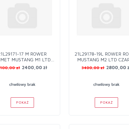
21L29171-17 M ROWER
21L29178-19L ROWER R
MET MUSTANG M1 LTD
MUSTANG M2 LTD CZA
CZ/TURK
2400,00 zł
2800,00 z
100,00 zł
3400,00 zł
chwilowy brak
chwilowy brak
POKAŻ
POKAŻ