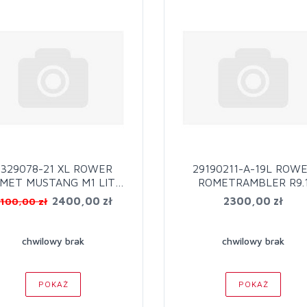
2329078-21 XL ROWER
29190211-A-19L ROW
USTANG M1 LITE
ROMETRAMBLER R9.
SZAR/CZ
2400,00 zł
2300,00 zł
100,00 zł
chwilowy brak
chwilowy brak
POKAŻ
POKAŻ