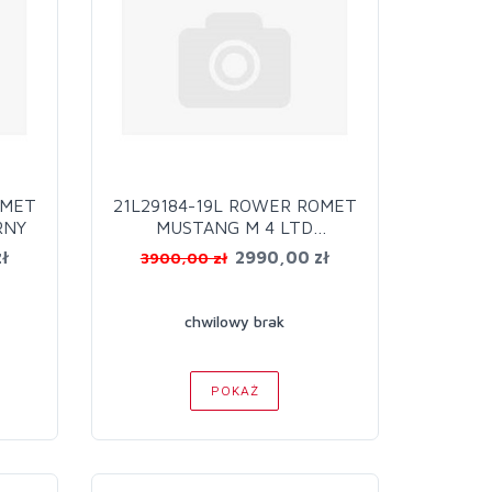
OMET
21L29184-19L ROWER ROMET
RNY
MUSTANG M 4 LTD
CZAR/CZER
ł
2990,00 zł
3900,00 zł
chwilowy brak
POKAŻ