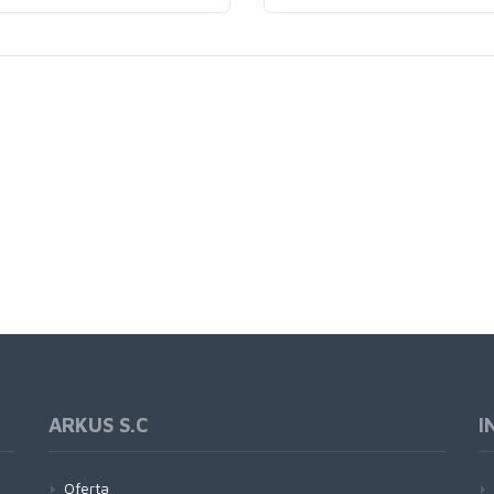
ARKUS S.C
I
Oferta