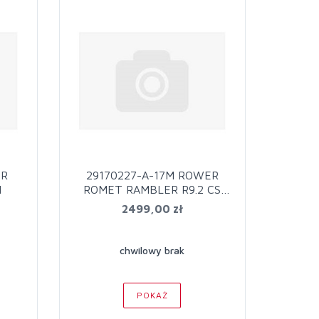
ER
29170227-A-17M ROWER
1
ROMET RAMBLER R9.2 CS
SZ/ZIE/
2499,00 zł
chwilowy brak
POKAŻ