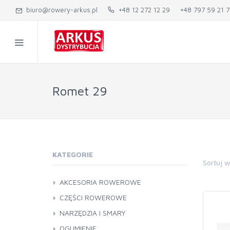
biuro@rowery-arkus.pl
+48 12 272 12 29
+48 797 59 21 7
Romet 29
KATEGORIE
Sortuj 
AKCESORIA ROWEROWE
Akcesoria inne
CZĘŚCI ROWEROWE
Bagażniki
Amortyzatory i widelce
NARZĘDZIA I SMARY
Bagażniki
Bidony i koszyki
Chwyty i owijki
Łatki i kleje
OGUMIENIE