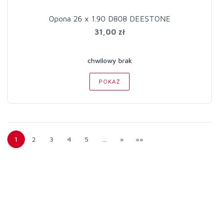
Opona 26 x 1.90 D808 DEESTONE
31,00 zł
chwilowy brak
POKAŻ
1
2
3
4
5
…
»
»»