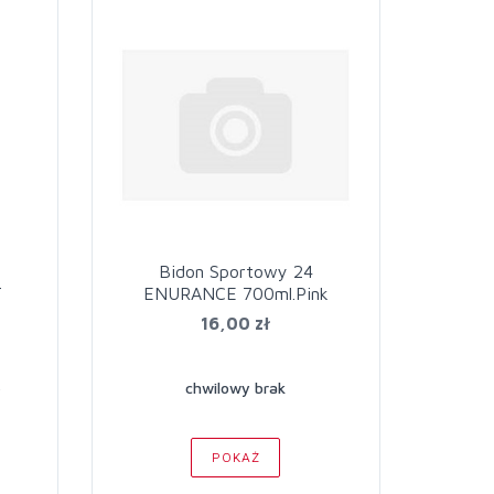
y
Bidon Sportowy 24
T
ENURANCE 700ml.Pink
16,00 zł
ę
chwilowy brak
POKAŻ