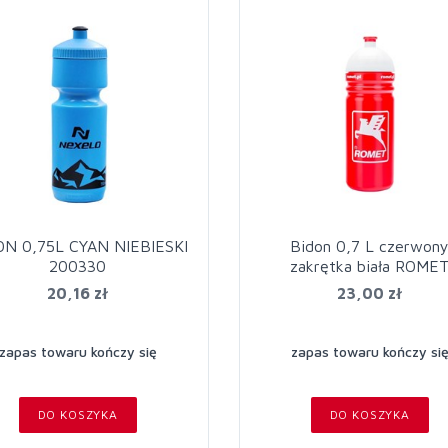
ON 0,75L CYAN NIEBIESKI
Bidon 0,7 L czerwon
200330
zakrętka biała ROME
20,16 zł
23,00 zł
zapas towaru kończy się
zapas towaru kończy si
DO KOSZYKA
DO KOSZYKA