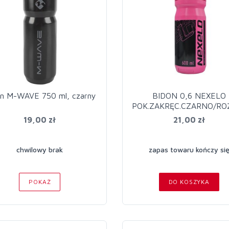
n M-WAVE 750 ml, czarny
BIDON 0,6 NEXELO
POK.ZAKRĘC.CZARNO/RO
19,00 zł
21,00 zł
chwilowy brak
zapas towaru kończy si
POKAŻ
DO KOSZYKA