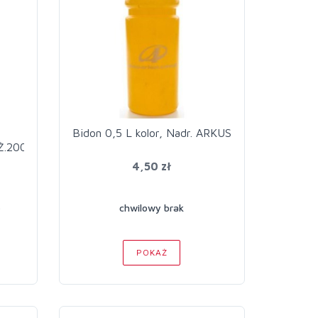
Bidon 0,5 L kolor, Nadr. ARKUS
Ż.200309
4,50 zł
ę
chwilowy brak
POKAŻ