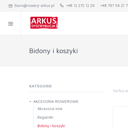
biuro@rowery-arkus.pl
+48 12 272 12 29
+48 797 59 21 7
Bidony i koszyki
KATEGORIE
Sortuj 
AKCESORIA ROWEROWE
Akcesoria inne
Bagażniki
Bagażniki
Bidony i koszyki