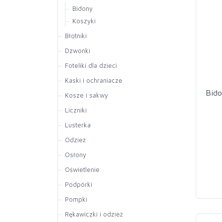
Bagażniki samochodow
Bidony
Części do bagażników
Koszyki
Błotniki
Akcesoria do błot.
Dzwonki
Błotniki przód
Foteliki dla dzieci
Błotniki tył
Foteliki
Kaski i ochraniacze
Zestawy błotników
Bido
Kaski
Kosze i sakwy
Ochraniacz
Kosze
Liczniki
Sakwy i torby
Akcesoria
Lusterka
Liczniki
Odzież
Osłony
Oświetlenie
Akcesoria
Podpórki
Lampy przód
Pompki
Lampy tył
Akcesoria do pompek
Rękawiczki i odzież
Odblaski