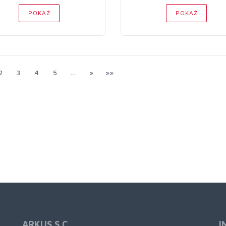
POKAŻ
POKAŻ
2
3
4
5
…
»
»»
ARKUS S.C
I