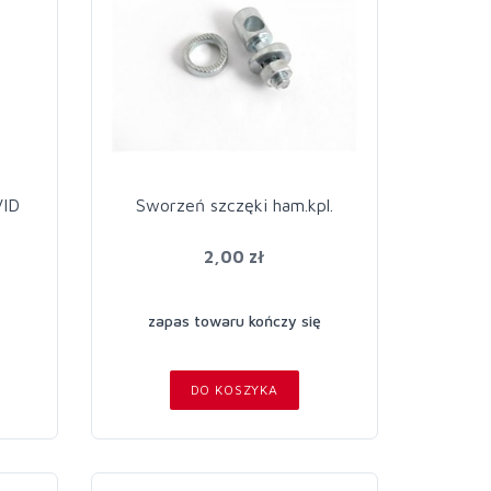
VID
Sworzeń szczęki ham.kpl.
2,00 zł
zapas towaru kończy się
DO KOSZYKA