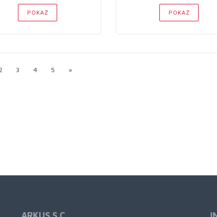
POKAŻ
POKAŻ
2
3
4
5
»
ARKUS S.C
I