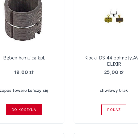
Bęben hamulca kpl.
Klocki DS 44 półmety.A
ELIXIR
19,00 zł
25,00 zł
zapas towaru kończy się
chwilowy brak
DO KOSZYKA
POKAŻ