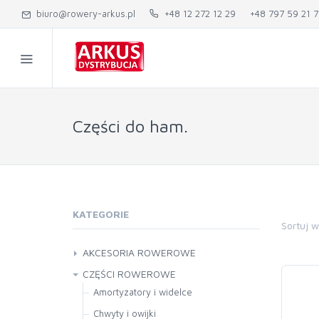
biuro@rowery-arkus.pl
+48 12 272 12 29
+48 797 59 21 7
Części do ham.
KATEGORIE
Sortuj 
AKCESORIA ROWEROWE
Akcesoria inne
CZĘŚCI ROWEROWE
Bagażniki
Amortyzatory i widelce
Bagażniki
Bidony i koszyki
Chwyty i owijki