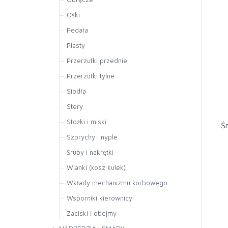
Zabezpieczenia rowerowe
Koła 28
Obręcze
Ośki
Koła inne
Opaski na obręcz
Oś mechanizmu korbowego
Pedała
Oś piasty przód
Piasty
Oś piasty tył
Przerzutki przednie
Przerzutki tylne
Siodła
Siodła
Stery
Wsporniki siodła
Stożki i miski
Ś
Szprychy i nyple
Śruby i nakrętki
Wianki (kosz kulek)
Wkłady mechanizmu korbowego
Wsporniki kierownicy
Zaciski i obejmy