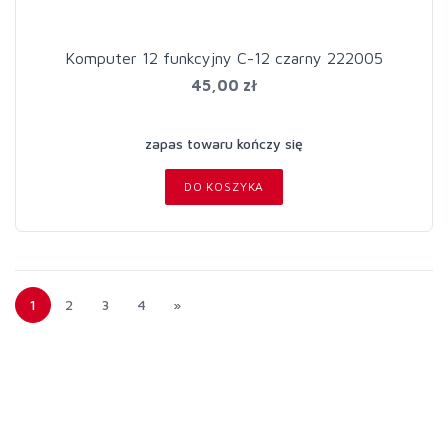
Komputer 12 funkcyjny C-12 czarny 222005
45,00 zł
zapas towaru kończy się
DO KOSZYKA
1
2
3
4
»