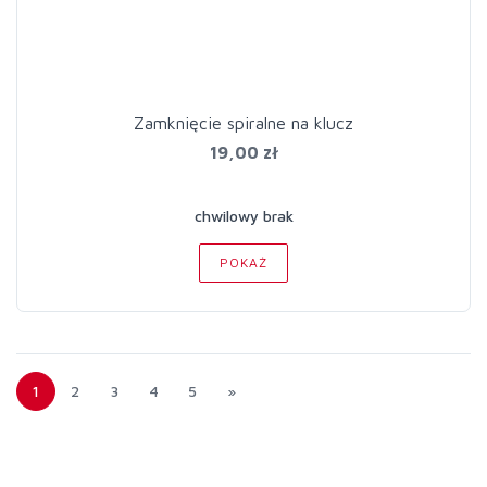
Zamknięcie spiralne na klucz
19,00 zł
chwilowy brak
POKAŻ
1
2
3
4
5
»