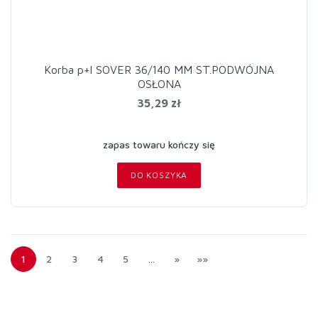
Korba p+l SOVER 36/140 MM ST.PODWÓJNA
OSŁONA
35,29 zł
zapas towaru kończy się
DO KOSZYKA
1
2
3
4
5
…
»
»»