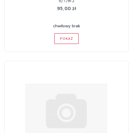
6/7/8rz
95,00 zł
chwilowy brak
POKAŻ