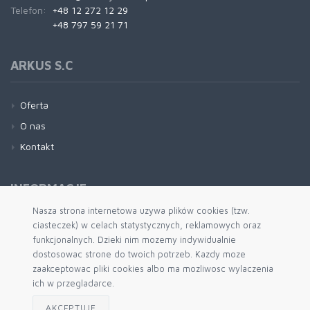
Telefon:
+48 12 272 12 29
+48 797 59 21 71
ARKUS S.C
Oferta
O nas
Kontakt
INFORMACJE
Nasza strona internetowa uzywa plików cookies (tzw.
ciasteczek) w celach statystycznych, reklamowych oraz
Regulamin
funkcjonalnych. Dzieki nim mozemy indywidualnie
Kontakt
dostosowac strone do twoich potrzeb. Kazdy moze
Polityka Prywatności
zaakceptowac pliki cookies albo ma mozliwosc wylaczenia
ich w przegladarce.
AKCEPTUJĘ