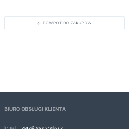
POWRÓT DO ZAKUPÓW
BIURO OBSŁUGI KLIENTA
E-mail:
biuro@rowery-arkus.pl