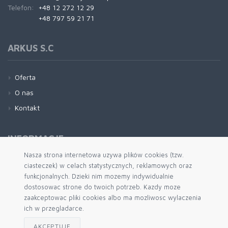
Telefon:
+48 12 272 12 29
+48 797 59 21 71
ARKUS S.C
Oferta
O nas
Kontakt
INFORMACJE
Nasza strona internetowa uzywa plików cookies (tzw.
ciasteczek) w celach statystycznych, reklamowych oraz
Regulamin
funkcjonalnych. Dzieki nim mozemy indywidualnie
Kontakt
dostosowac strone do twoich potrzeb. Kazdy moze
Polityka Prywatności
zaakceptowac pliki cookies albo ma mozliwosc wylaczenia
ich w przegladarce.
AKCEPTUJĘ