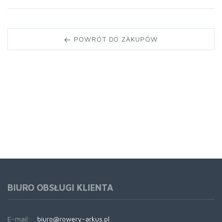
POWRÓT DO ZAKUPÓW
BIURO OBSŁUGI KLIENTA
E-mail:
biuro@rowery-arkus.pl